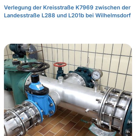
Verlegung der Kreisstraße K7969 zwischen der
Landesstraße L288 und L201b bei Wilhelmsdorf